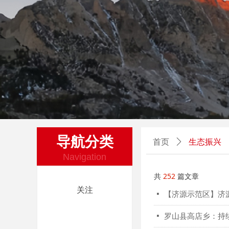
导航分类
生态振兴
首页
ꄲ
Navigation
共
252
篇文章
关注
넷
【济源示范区】济
넷
罗山县高店乡：持