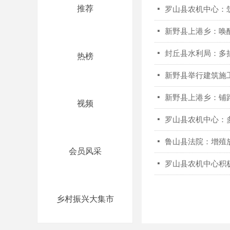
关注
推荐
넷
罗山县农机中心：
넷
新野县上港乡：唤醒
넷
封丘县水利局：多
推荐
热榜
넷
新野县举行建筑施
넷
新野县上港乡：铺路
热榜
视频
넷
罗山县农机中心：
넷
鲁山县法院：增殖
会员风采
视频
넷
罗山县农机中心积
乡村振兴大集市
会员风采