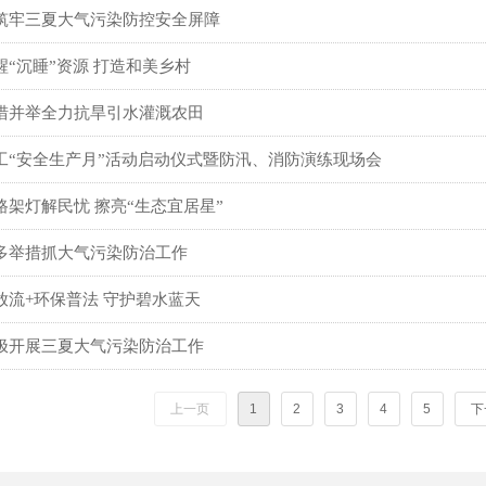
筑牢三夏大气污染防控安全屏障
“沉睡”资源 打造和美乡村
措并举全力抗旱引水灌溉农田
工“安全生产月”活动启动仪式暨防汛、消防演练现场会
架灯解民忧 擦亮“生态宜居星”
多举措抓大气污染防治工作
放流+环保普法 守护碧水蓝天
极开展三夏大气污染防治工作
上一页
1
2
3
4
5
下