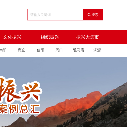
끠
搜索
文化振兴
组织振兴
振兴大集市
南阳
商丘
信阳
周口
驻马店
济源
文化振兴
组织振兴
振兴大集市