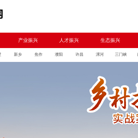
产业振兴
人才振兴
生态振兴
壁
新乡
焦作
濮阳
许昌
漯河
三门峡
产业振兴
人才振兴
生态振兴