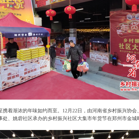
至携着渐浓的年味如约而至。12月22日，由河南省乡村振兴协
事处、姚砦社区承办的乡村振兴社区大集市年货节在郑州市金城