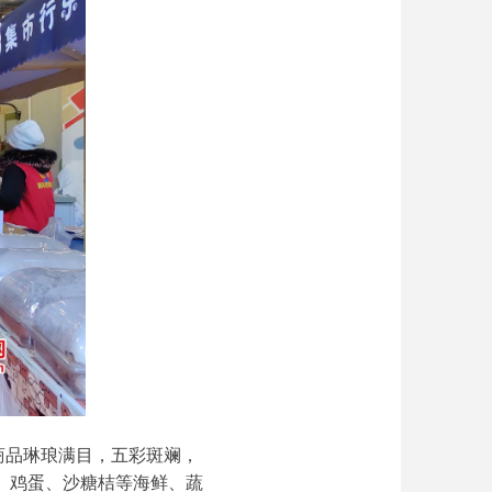
商品琳琅满目，五彩斑斓，
、鸡蛋、沙糖桔等海鲜、蔬