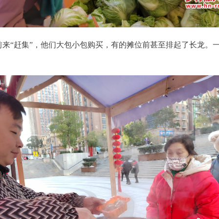
来“赶集”，他们大包小包购买，有的摊位前甚至排起了长龙。一上