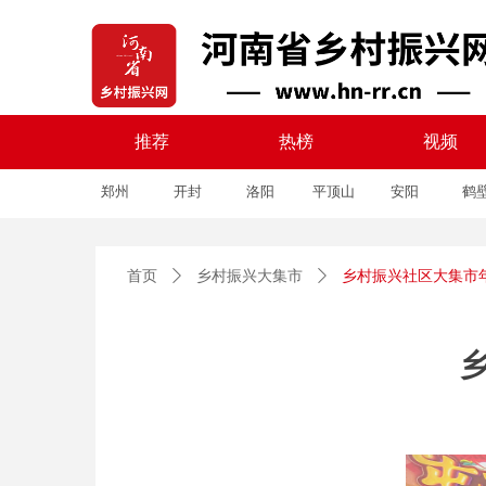
推荐
热榜
视频
郑州
开封
洛阳
平顶山
安阳
鹤
推荐
热榜
视频
首页
ꄲ
乡村振兴大集市
ꄲ
乡村振兴社区大集市