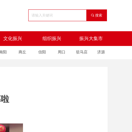
끠
搜索
文化振兴
组织振兴
振兴大集市
南阳
商丘
信阳
周口
驻马店
济源
文化振兴
组织振兴
振兴大集市
幕啦