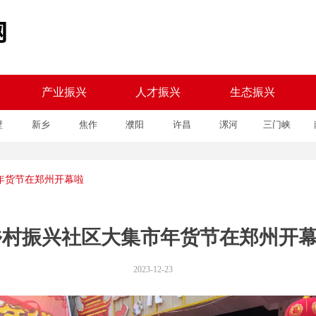
产业振兴
人才振兴
生态振兴
壁
新乡
焦作
濮阳
许昌
漯河
三门峡
产业振兴
人才振兴
生态振兴
年货节在郑州开幕啦
乡村振兴社区大集市年货节在郑州开
2023-12-23